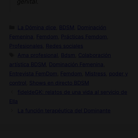
genital.
Categorías
La Dómina dice
,
BDSM
,
Dominación
Femenina
,
Femdom
,
Prácticas Femdom
,
Profesionales
,
Redes sociales
Etiquetas
Ama profesional
,
Bdsm
,
Colaboración
artística BDSM
,
Dominación Femenina
,
Entrevista FemDom
,
Femdom
,
Mistress
,
poder y
control
,
Shows en directo BDSM
fideldeGK: relatos de una vida al servicio de
Ella
La función terapéutica del Dominante