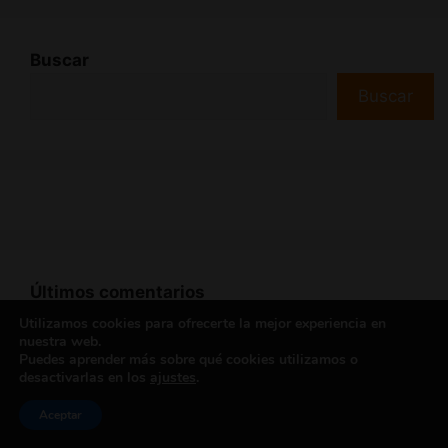
Buscar
Buscar
Últimos comentarios
Utilizamos cookies para ofrecerte la mejor experiencia en
nuestra web.
Puedes aprender más sobre qué cookies utilizamos o
desactivarlas en los
ajustes
.
ScheherezadeDom
en
BDSM en la
Aceptar
madurez: deseo, roles y sexualidad en la
tercera edad