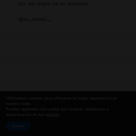
por ser digno de su atención
@su_deseo__
Utilizamos cookies para ofrecerte la mejor experiencia en
Categorías
nuestra web.
Puedes aprender más sobre qué cookies utilizamos o
desactivarlas en los
ajustes
.
Aceptar
24/7
,
ABDL
,
Aclaración
,
Acuerdos
,
Adicciones
,