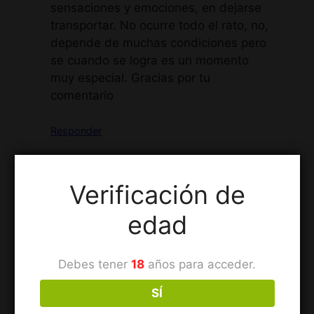
sensaciones y emociones, en dejarse
transportar. No ocurre todo el rato, no,
depende de muchas condiciones pero
se cuando se logra es un momento
muy especial. Gracias por tu
comentario
Responder
Verificación de
Yo
edad
diciembre 8, 2023 a las 3:26 pm
Debes tener
18
años para acceder.
Hace tiempo pase por el blog, y ahora a
SÍ
traves del enlace que pusiste en una