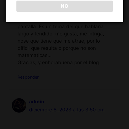
web, he vuelto a entrar. He de decir que
NO
resulta agradable ver pensamientos
similares y bien plasmados en la
pantalla. Es un tema del que hablaria
largo y tendido, me gusta, me intriga,
nose que tiene que me atrae, por lo
dificil que resulta o porque no son
matematicas…
Gracias, y enhorabuena por el blog.
Responder
admin
diciembre 8, 2023 a las 3:50 pm