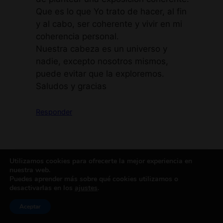
Que es lo que Yo trato de hacer, al fin
y al cabo, ser coherente y vivir en mi
coherencia personal.
Nuestra cabeza es un universo y
nadie, excepto nosotros mismos,
puede evitar que la exploremos.
Saludos y gracias
Responder
Utilizamos cookies para ofrecerte la mejor experiencia en
jm{SEÑORA}
nuestra web.
Puedes aprender más sobre qué cookies utilizamos o
julio 31, 2020 a las 9:42 pm
desactivarlas en los
ajustes
.
Aceptar