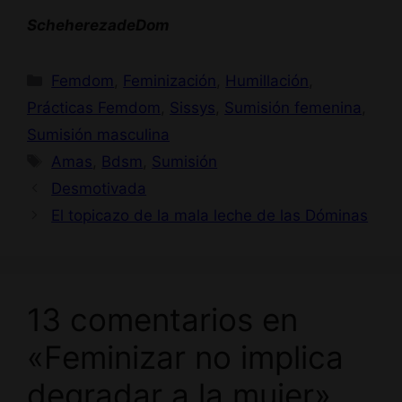
ScheherezadeDom
Categorías
Femdom
,
Feminización
,
Humillación
,
Prácticas Femdom
,
Sissys
,
Sumisión femenina
,
Sumisión masculina
Etiquetas
Amas
,
Bdsm
,
Sumisión
Desmotivada
El topicazo de la mala leche de las Dóminas
13 comentarios en
«Feminizar no implica
degradar a la mujer»