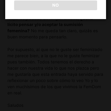
NO
el BDSM se nos deshace entre las manos?
Porque si la máxima es no hacer sentir a una
mujer degradada en ningún ámbito,
¿sería
lícito pensar y/o aceptar la sumisión
femenina?
No me queda tan claro, quizás es
buen momento para pensarlo.
Por supuesto, al que no le guste ser feminizado
me parece bien, a la que no le guste feminizar
pues también. Todos tenemos el derecho a
hacer con nuestra vida lo que nos plazca pero
me gustaría que esta entrada haya servido para
reflexionar un poco sobre cómo lo veo Yo y lo
ven muchísimos de los que vivimos la FemDom
en real.
Saludos