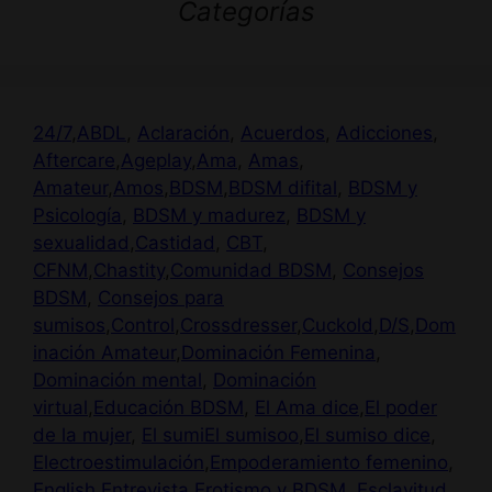
Categorías
24/7
,
ABDL
,
Aclaración
,
Acuerdos
,
Adicciones
,
Aftercare
,
Ageplay
,
Ama
,
Amas
,
Amateur
,
Amos
,
BDSM
,
BDSM difital
,
BDSM y
Psicología
,
BDSM y madurez
,
BDSM y
sexualidad
,
Castidad
,
CBT
,
CFNM
,
Chastity
,
Comunidad BDSM
,
Consejos
BDSM
,
Consejos para
sumisos
,
Control
,
Crossdresser
,
Cuckold
,
D/S
,
Dom
inación Amateur
,
Dominación Femenina
,
Dominación mental
,
Dominación
virtual
,
Educación BDSM
,
El Ama dice
,
El poder
de la mujer
,
El sumi
El sumiso
o
,
El sumiso dice
,
Electroestimulación
,
Empoderamiento femenino
,
English
,
Entrevista
,
Erotismo y BDSM
,
Esclavitud