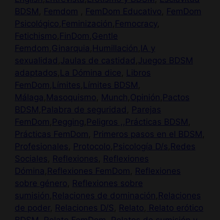
BDSM
,
Femdom
,
FemDom Educativo
,
FemDom
Psicológico
,
Feminización
,
Femocracy
,
Fetichismo
,
FinDom
,
Gentle
Femdom
,
Ginarquia
,
Humillación
,
IA y
sexualidad
,
Jaulas de castidad
,
Juegos BDSM
adaptados
,
La Dómina dice
,
Libros
FemDom
,
Límites
,
Límites BDSM
,
Málaga
,
Masoquismo
,
Munch
,
Opinión
,
Pactos
BDSM
,
Palabra de seguridad
,
Parejas
FemDom
,
Pegging
,
Peligros
,,Prácticas BDSM
,
Prácticas FemDom
,
Primeros pasos en el BDSM
,
Profesionales
,
Protocolo
,
Psicología D/s
,
Redes
Sociales
,
Reflexiones
,
Reflexiones
Dómina
,
Reflexiones FemDom
,
Reflexiones
sobre género
,
Reflexiones sobre
sumisión
,
Relaciones de dominación
,
Relaciones
de poder
,
Relaciones D/S
,
Relato
,
Relato erótico