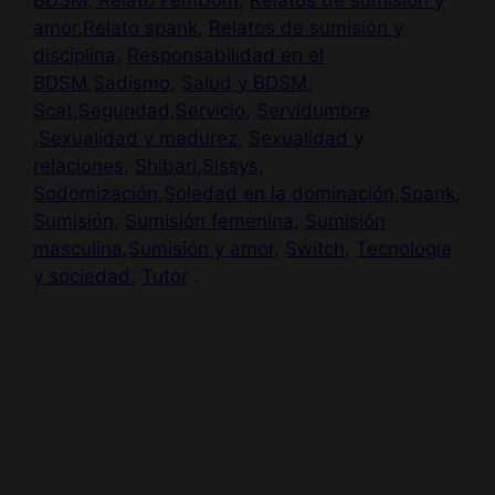
BDSM
,
Relato FemDom
,
Relatos de sumisión y
amor
,
Relato spank
,
Relatos de sumisión y
disciplina
,
Responsabilidad en el
BDSM
,
Sadismo
,
Salud y BDSM
,
Scat
,
Seguridad
,
Servicio
,
Servidumbre
,
Sexualidad y madurez
,
Sexualidad y
relaciones
,
Shibari
,
Sissys
,
Sodomización
,
Soledad en la dominación
,
Spank
,
Sumisión
,
Sumisión femenina
,
Sumisión
masculina
,
Sumisión y amor
,
Switch
,
Tecnología
y sociedad
,
Tutor
.