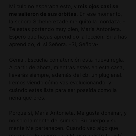
Mi culo no esperaba esto, y
mis ojos casi se
me salieron de sus órbitas
. En ese momento,
la señora Scheherezade me quitó la mordaza. -
Te estás portando muy bien, María Antonieta.
Espero que hayas aprendido la lección. Si la has
aprendido, di si Señora. -Si, Señora-
Genial. Escucha con atención esta nueva regla.
A partir de ahora, mientras estés en esta casa,
llevarás siempre, además del cb, un plug anal.
Iremos viendo cómo vas evolucionando, y
cuándo estás lista para ser poseída como la
nena que eres.
Porque sí, María Antonieta. Me gusta dominar, y
no solo la mente del sumiso. Su cuerpo y su
mente Me pertenecen. Cuando veo algo que
me gusta, lo quiero para Mi uso y disfrute, y tú,