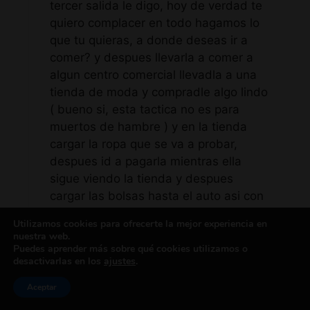
tercer salida le digo, hoy de verdad te
quiero complacer en todo hagamos lo
que tu quieras, a donde deseas ir a
comer? y despues llevarla a comer a
algun centro comercial llevadla a una
tienda de moda y compradle algo lindo
( bueno si, esta tactica no es para
muertos de hambre ) y en la tienda
cargar la ropa que se va a probar,
despues id a pagarla mientras ella
sigue viendo la tienda y despues
cargar las bolsas hasta el auto asi con
una atencion y servilismo exagerado, (
Utilizamos cookies para ofrecerte la mejor experiencia en
podra haber alguna que no se se
nuestra web.
sienta comoda pero pues entonces
Puedes aprender más sobre qué cookies utilizamos o
desactivarlas en los
ajustes
.
descartadla como ama ) y al estar ya
cerca de su casa decidle como andas
Aceptar
de efectivo ( es rara la que te diga que