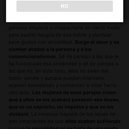
para exponer algo tan íntimo y tan delicado. Los
NO
que esperan más tiempo empiezan a sentir que
el compromiso que se va gestando con la otra
persona empieza a incapacitarle en cierto modo
para asumir riesgos de esa índole y plantear
esos gustos con sinceridad.
Surge el amor y se
sienten atados a la persona y a los
convencionalismos
. Sé de parejas a los que le
ha funcionado esa sinceridad y sé de parejas a
las que no, en este caso, ellas no salen del
modo vainilla y aunque pueden intentarlo
acaban desistiendo y comienzan a mirar hacia
otro lado.
Las mujeres de esas parejas creen
que a ellos se les acabará pasando ese deseo,
que es un capricho, un impulso y que se les
olvidará
. La inmensa mayoría de las veces no
son conscientes de que
ellos acaban sufriendo
porque
la sexualidad no se trata de una moda,