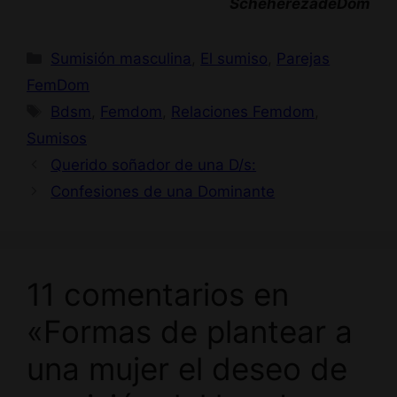
ScheherezadeDom
Categorías
Sumisión masculina
,
El sumiso
,
Parejas
FemDom
Etiquetas
Bdsm
,
Femdom
,
Relaciones Femdom
,
Sumisos
Querido soñador de una D/s:
Confesiones de una Dominante
11 comentarios en
«Formas de plantear a
una mujer el deseo de