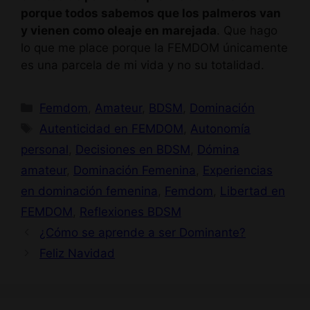
porque todos sabemos que los palmeros van
y vienen como oleaje en marejada
. Que hago
lo que me place porque la FEMDOM únicamente
es una parcela de mi vida y no su totalidad.
Categorías
Femdom
,
Amateur
,
BDSM
,
Dominación
Etiquetas
Autenticidad en FEMDOM
,
Autonomía
personal
,
Decisiones en BDSM
,
Dómina
amateur
,
Dominación Femenina
,
Experiencias
en dominación femenina
,
Femdom
,
Libertad en
FEMDOM
,
Reflexiones BDSM
¿Cómo se aprende a ser Dominante?
Feliz Navidad