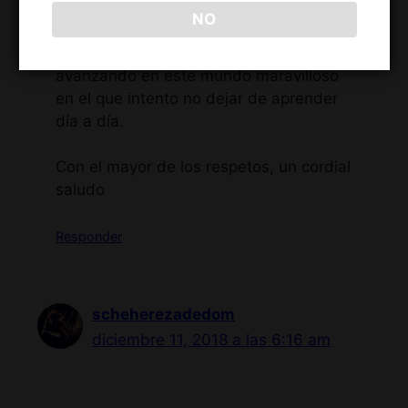
Gracias en fin por el tiempo y el
NO
esfuerzo dedicado al blog, porque a mi
personalmente me ayuda a seguir
avanzando en este mundo maravilloso
en el que intento no dejar de aprender
día a día.
Con el mayor de los respetos, un cordial
saludo
Responder
scheherezadedom
diciembre 11, 2018 a las 6:16 am