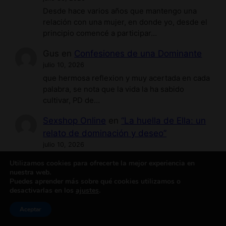
Desde hace varios años que mantengo una
relación con una mujer, en donde yo, desde el
principio comencé a participar…
Gus
en
Confesiones de una Dominante
julio 10, 2026
que hermosa reflexion y muy acertada en cada
palabra, se nota que la vida la ha sabido
cultivar, PD de…
Sexshop Online
en
“La huella de Ella: un
relato de dominación y deseo”
julio 10, 2026
Fantástico relato, me he quedado
Utilizamos cookies para ofrecerte la mejor experiencia en
ensimismada leyendolo, de verdad sigue asi,
nuestra web.
nos ha gustado muchisimo
Puedes aprender más sobre qué cookies utilizamos o
desactivarlas en los
ajustes
.
Aceptar