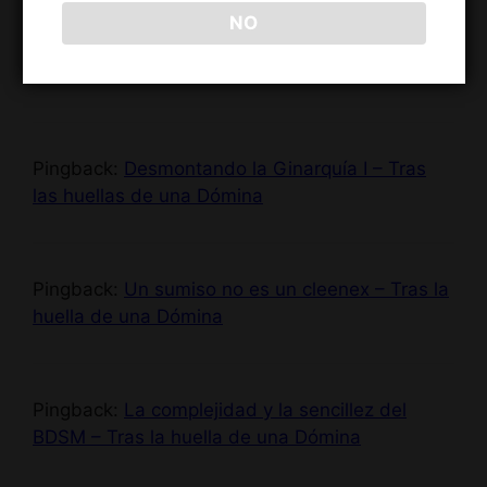
NO
Pingback:
No se debe tener compasión de un
sumiso – Tras las huellas de una Dómina
Pingback:
Desmontando la Ginarquía I – Tras
las huellas de una Dómina
Pingback:
Un sumiso no es un cleenex – Tras la
huella de una Dómina
Pingback:
La complejidad y la sencillez del
BDSM – Tras la huella de una Dómina