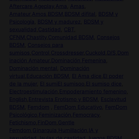
Aftercare
,
Ageplay
,
Ama
,
Amas
,
Amateur
,
Amos
,
BDSM
,
BDSM difital
,
BDSM y
Psicología
,
BDSM y madurez
,
BDSM y
sexualidad
,
Castidad
,
CBT
,
CFNM
,
Chastity
,
Comunidad BDSM
,
Consejos
BDSM
,
Consejos para
sumisos
,
Control
,
Crossdresser
,
Cuckold
,
D/S
,
Dom
inación Amateur
,
Dominación Femenina
,
Dominación mental
,
Dominación
virtual
,
Educación BDSM
,
El Ama dice
,
El poder
de la mujer
,
El sumi
El sumiso
o
,
El sumiso dice
,
Electroestimulación
,
Empoderamiento femenino
,
English
,
Entrevista
,
Erotismo y BDSM
,
Esclavitud
BDSM
,
Femdom
,
FemDom Educativo
,
FemDom
Psicológico
,
Feminización
,
Femocracy
,
Fetichismo
,
FinDom
,
Gentle
Femdom
,
Ginarquia
,
Humillación
,
IA y
sexualidad
,
Jaulas de castidad
,
Juegos BDSM