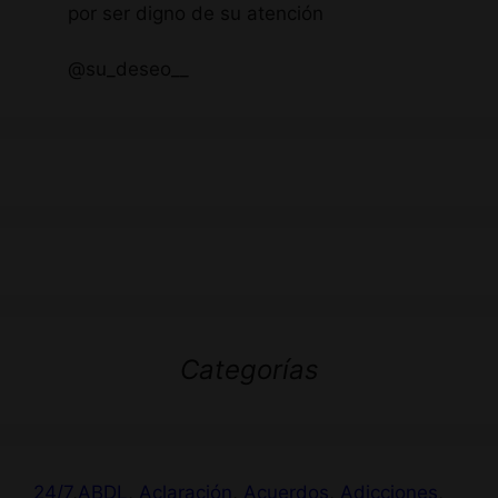
por ser digno de su atención
@su_deseo__
Categorías
24/7
,
ABDL
,
Aclaración
,
Acuerdos
,
Adicciones
,