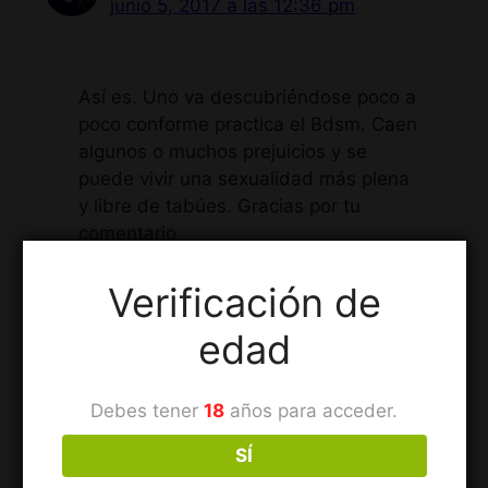
junio 5, 2017 a las 12:36 pm
Así es. Uno va descubriéndose poco a
poco conforme practica el Bdsm. Caen
algunos o muchos prejuicios y se
puede vivir una sexualidad más plena
y libre de tabúes. Gracias por tu
comentario
Verificación de
Responder
edad
Debes tener
18
años para acceder.
Pingback:
Objetivos de la Dominación mental –
Tras las huellas de una Dómina
SÍ