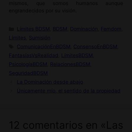
mismos, que somos humanos aunque
engrandecidos por su visión.
Categorías
Límites BDSM
,
BDSM
,
Dominación
,
Femdom
,
Límites
,
Sumisión
Etiquetas
ComunicaciónEnBDSM
,
ConsensoEnBDSM
,
FantasíasVsRealidad
,
LímitesBDSM
,
PsicologíaBDSM
,
RelacionesBDSM
,
SeguridadBDSM
La Dominación desde abajo
Únicamente mío, el sentido de la propiedad
12 comentarios en «Las