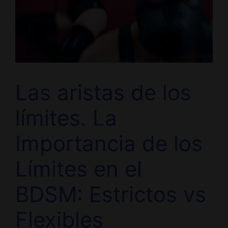
Las aristas de los
límites. La
Importancia de los
Límites en el
BDSM: Estrictos vs
Flexibles